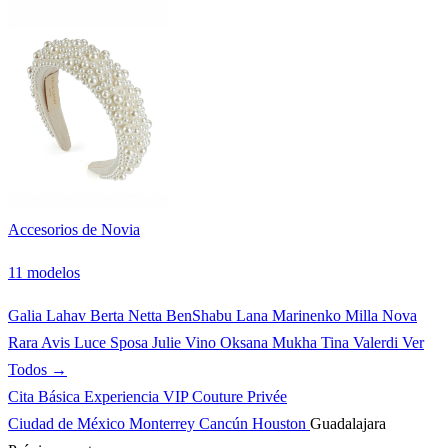
Accesorios de Novia
11 modelos
Galia Lahav
Berta
Netta BenShabu
Lana Marinenko
Milla Nova
Rara Avis
Luce Sposa
Julie Vino
Oksana Mukha
Tina Valerdi
Ver
Todos →
Cita Básica
Experiencia VIP
Couture Privée
Ciudad de México
Monterrey
Cancún
Houston
Guadalajara