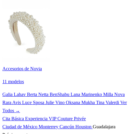
Accesorios de Novia
11 modelos
Galia Lahav
Berta
Netta BenShabu
Lana Marinenko
Milla Nova
Rara Avis
Luce Sposa
Julie Vino
Oksana Mukha
Tina Valerdi
Ver
Todos →
Cita Básica
Experiencia VIP
Couture Privée
Ciudad de México
Monterrey
Cancún
Houston
Guadalajara