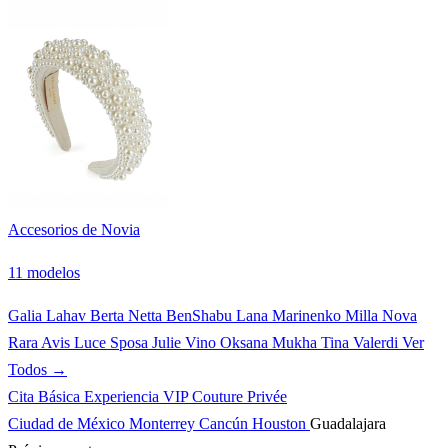
Accesorios de Novia
11 modelos
Galia Lahav
Berta
Netta BenShabu
Lana Marinenko
Milla Nova
Rara Avis
Luce Sposa
Julie Vino
Oksana Mukha
Tina Valerdi
Ver
Todos →
Cita Básica
Experiencia VIP
Couture Privée
Ciudad de México
Monterrey
Cancún
Houston
Guadalajara