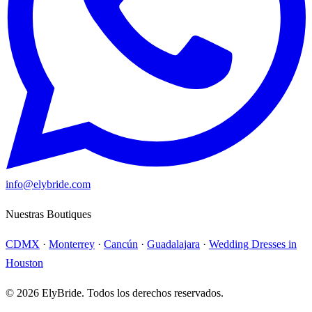
info@elybride.com
Nuestras Boutiques
CDMX
·
Monterrey
·
Cancún
·
Guadalajara
·
Wedding Dresses in
Houston
© 2026 ElyBride. Todos los derechos reservados.