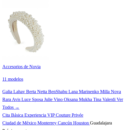
Accesorios de Novia
11 modelos
Galia Lahav
Berta
Netta BenShabu
Lana Marinenko
Milla Nova
Rara Avis
Luce Sposa
Julie Vino
Oksana Mukha
Tina Valerdi
Ver
Todos →
Cita Básica
Experiencia VIP
Couture Privée
Ciudad de México
Monterrey
Cancún
Houston
Guadalajara