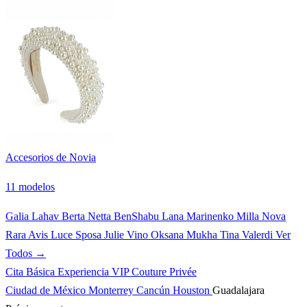
Accesorios de Novia
11 modelos
Galia Lahav
Berta
Netta BenShabu
Lana Marinenko
Milla Nova
Rara Avis
Luce Sposa
Julie Vino
Oksana Mukha
Tina Valerdi
Ver
Todos →
Cita Básica
Experiencia VIP
Couture Privée
Ciudad de México
Monterrey
Cancún
Houston
Guadalajara