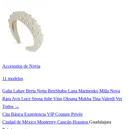
Accesorios de Novia
11 modelos
Galia Lahav
Berta
Netta BenShabu
Lana Marinenko
Milla Nova
Rara Avis
Luce Sposa
Julie Vino
Oksana Mukha
Tina Valerdi
Ver
Todos →
Cita Básica
Experiencia VIP
Couture Privée
Ciudad de México
Monterrey
Cancún
Houston
Guadalajara