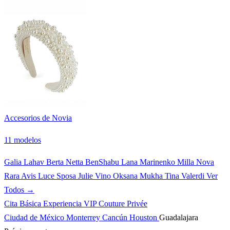
Accesorios de Novia
11 modelos
Galia Lahav
Berta
Netta BenShabu
Lana Marinenko
Milla Nova
Rara Avis
Luce Sposa
Julie Vino
Oksana Mukha
Tina Valerdi
Ver
Todos →
Cita Básica
Experiencia VIP
Couture Privée
Ciudad de México
Monterrey
Cancún
Houston
Guadalajara