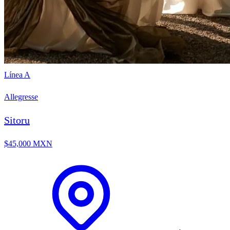
Línea A
Allegresse
Sitoru
$45,000 MXN