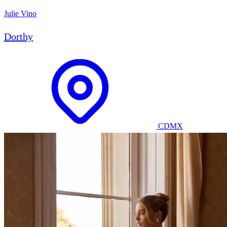
Julie Vino
Dorthy
CDMX