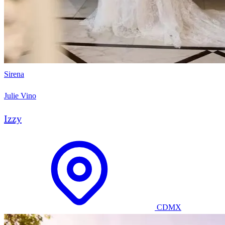
Sirena
Julie Vino
Izzy
CDMX