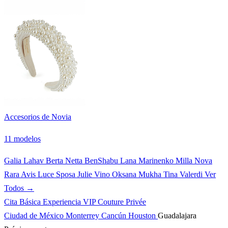
Accesorios de Novia
11 modelos
Galia Lahav
Berta
Netta BenShabu
Lana Marinenko
Milla Nova
Rara Avis
Luce Sposa
Julie Vino
Oksana Mukha
Tina Valerdi
Ver
Todos →
Cita Básica
Experiencia VIP
Couture Privée
Ciudad de México
Monterrey
Cancún
Houston
Guadalajara