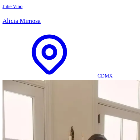
Julie Vino
Alicia Mimosa
CDMX