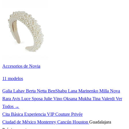
Accesorios de Novia
11 modelos
Galia Lahav
Berta
Netta BenShabu
Lana Marinenko
Milla Nova
Rara Avis
Luce Sposa
Julie Vino
Oksana Mukha
Tina Valerdi
Ver
Todos →
Cita Básica
Experiencia VIP
Couture Privée
Ciudad de México
Monterrey
Cancún
Houston
Guadalajara