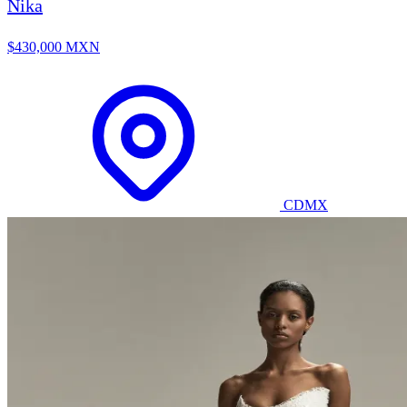
Nika
$430,000 MXN
CDMX