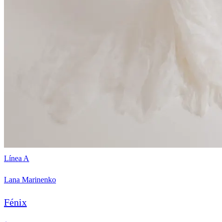
Línea A
Lana Marinenko
Fénix