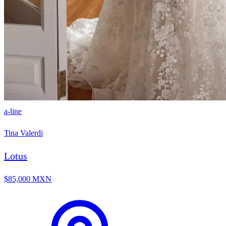
a-line
Tina Valerdi
Lotus
$85,000 MXN