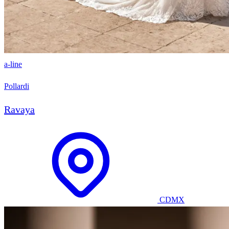
a-line
Pollardi
Ravaya
CDMX