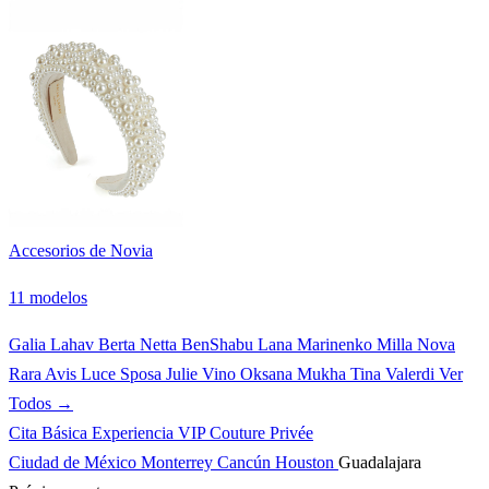
Accesorios de Novia
11 modelos
Galia Lahav
Berta
Netta BenShabu
Lana Marinenko
Milla Nova
Rara Avis
Luce Sposa
Julie Vino
Oksana Mukha
Tina Valerdi
Ver
Todos →
Cita Básica
Experiencia VIP
Couture Privée
Ciudad de México
Monterrey
Cancún
Houston
Guadalajara