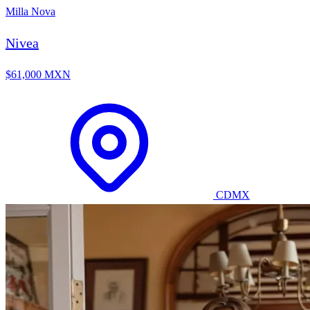
Milla Nova
Nivea
$61,000 MXN
CDMX