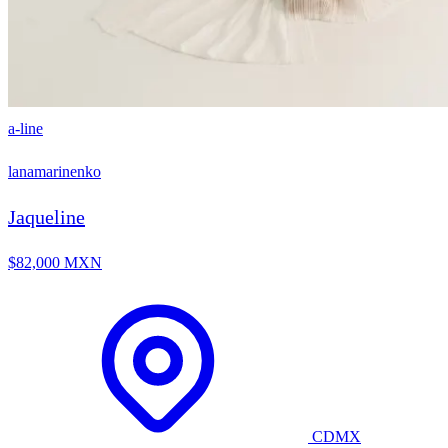
a-line
lanamarinenko
Jaqueline
$82,000 MXN
CDMX