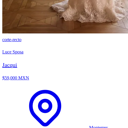
corte-recto
Luce Sposa
Jacqui
$59,000 MXN
Monterrey