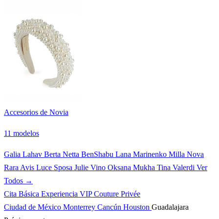
Accesorios de Novia
11 modelos
Galia Lahav
Berta
Netta BenShabu
Lana Marinenko
Milla Nova
Rara Avis
Luce Sposa
Julie Vino
Oksana Mukha
Tina Valerdi
Ver
Todos →
Cita Básica
Experiencia VIP
Couture Privée
Ciudad de México
Monterrey
Cancún
Houston
Guadalajara