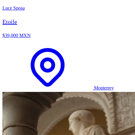
Luce Sposa
Etoile
$39,000 MXN
Monterrey