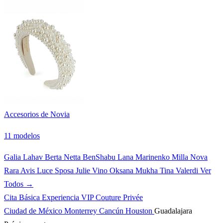
Accesorios de Novia
11 modelos
Galia Lahav
Berta
Netta BenShabu
Lana Marinenko
Milla Nova
Rara Avis
Luce Sposa
Julie Vino
Oksana Mukha
Tina Valerdi
Ver
Todos →
Cita Básica
Experiencia VIP
Couture Privée
Ciudad de México
Monterrey
Cancún
Houston
Guadalajara