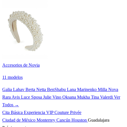
Accesorios de Novia
11 modelos
Galia Lahav
Berta
Netta BenShabu
Lana Marinenko
Milla Nova
Rara Avis
Luce Sposa
Julie Vino
Oksana Mukha
Tina Valerdi
Ver
Todos →
Cita Básica
Experiencia VIP
Couture Privée
Ciudad de México
Monterrey
Cancún
Houston
Guadalajara