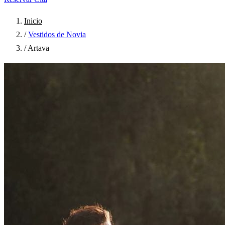
Inicio
/
Vestidos de Novia
/
Artava