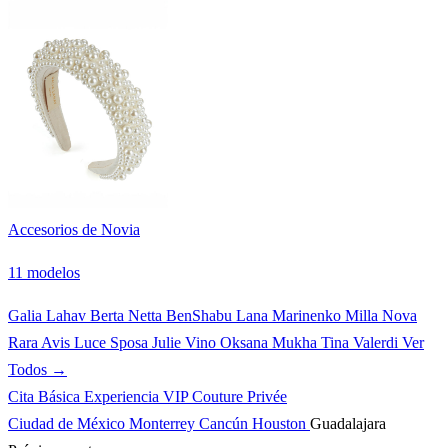
Accesorios de Novia
11 modelos
Galia Lahav
Berta
Netta BenShabu
Lana Marinenko
Milla Nova
Rara Avis
Luce Sposa
Julie Vino
Oksana Mukha
Tina Valerdi
Ver
Todos →
Cita Básica
Experiencia VIP
Couture Privée
Ciudad de México
Monterrey
Cancún
Houston
Guadalajara