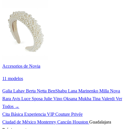
Accesorios de Novia
11 modelos
Galia Lahav
Berta
Netta BenShabu
Lana Marinenko
Milla Nova
Rara Avis
Luce Sposa
Julie Vino
Oksana Mukha
Tina Valerdi
Ver
Todos →
Cita Básica
Experiencia VIP
Couture Privée
Ciudad de México
Monterrey
Cancún
Houston
Guadalajara