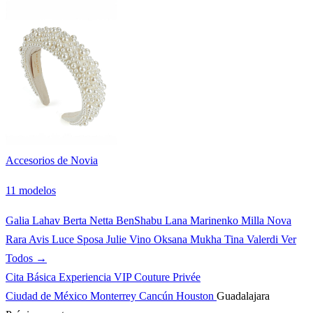
Accesorios de Novia
11 modelos
Galia Lahav
Berta
Netta BenShabu
Lana Marinenko
Milla Nova
Rara Avis
Luce Sposa
Julie Vino
Oksana Mukha
Tina Valerdi
Ver
Todos →
Cita Básica
Experiencia VIP
Couture Privée
Ciudad de México
Monterrey
Cancún
Houston
Guadalajara