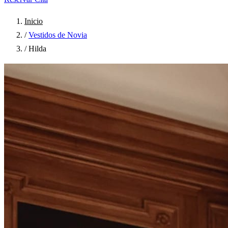
Inicio
/
Vestidos de Novia
/
Hilda