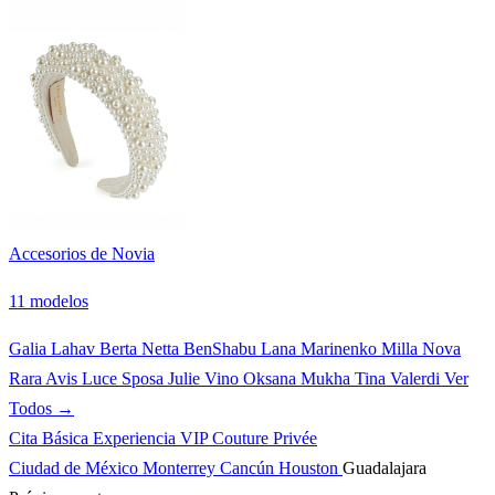
Accesorios de Novia
11 modelos
Galia Lahav
Berta
Netta BenShabu
Lana Marinenko
Milla Nova
Rara Avis
Luce Sposa
Julie Vino
Oksana Mukha
Tina Valerdi
Ver
Todos →
Cita Básica
Experiencia VIP
Couture Privée
Ciudad de México
Monterrey
Cancún
Houston
Guadalajara