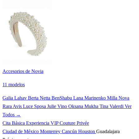
Accesorios de Novia
11 modelos
Galia Lahav
Berta
Netta BenShabu
Lana Marinenko
Milla Nova
Rara Avis
Luce Sposa
Julie Vino
Oksana Mukha
Tina Valerdi
Ver
Todos →
Cita Básica
Experiencia VIP
Couture Privée
Ciudad de México
Monterrey
Cancún
Houston
Guadalajara