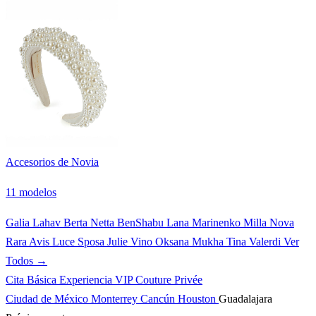
Accesorios de Novia
11 modelos
Galia Lahav
Berta
Netta BenShabu
Lana Marinenko
Milla Nova
Rara Avis
Luce Sposa
Julie Vino
Oksana Mukha
Tina Valerdi
Ver
Todos →
Cita Básica
Experiencia VIP
Couture Privée
Ciudad de México
Monterrey
Cancún
Houston
Guadalajara