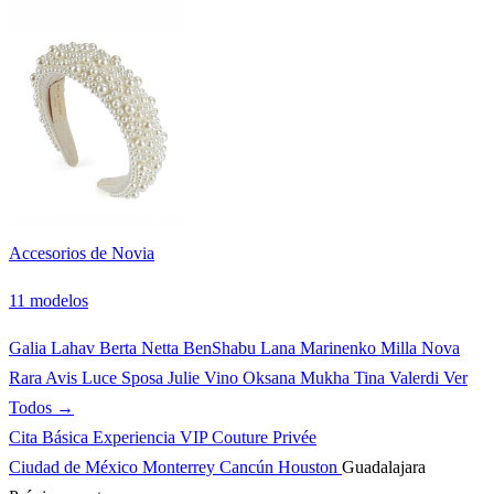
Accesorios de Novia
11 modelos
Galia Lahav
Berta
Netta BenShabu
Lana Marinenko
Milla Nova
Rara Avis
Luce Sposa
Julie Vino
Oksana Mukha
Tina Valerdi
Ver
Todos →
Cita Básica
Experiencia VIP
Couture Privée
Ciudad de México
Monterrey
Cancún
Houston
Guadalajara