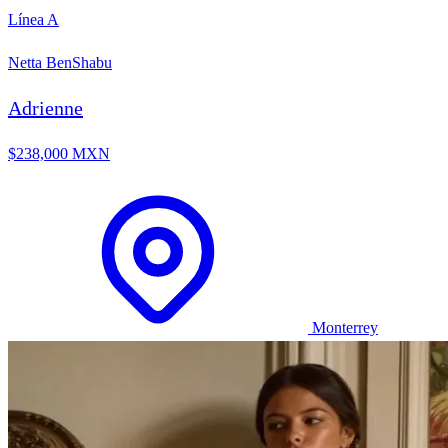
Línea A
Netta BenShabu
Adrienne
$238,000 MXN
Monterrey