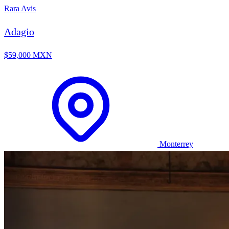
Rara Avis
Adagio
$59,000 MXN
Monterrey