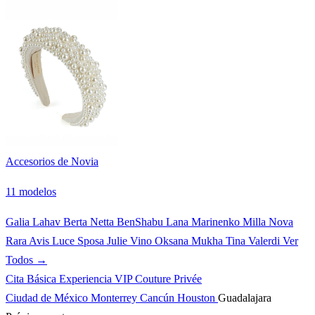
Accesorios de Novia
11 modelos
Galia Lahav
Berta
Netta BenShabu
Lana Marinenko
Milla Nova
Rara Avis
Luce Sposa
Julie Vino
Oksana Mukha
Tina Valerdi
Ver
Todos →
Cita Básica
Experiencia VIP
Couture Privée
Ciudad de México
Monterrey
Cancún
Houston
Guadalajara