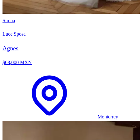
Sirena
Luce Sposa
Agnes
$68,000 MXN
Monterrey