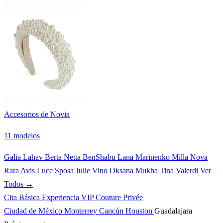
Accesorios de Novia
11 modelos
Galia Lahav
Berta
Netta BenShabu
Lana Marinenko
Milla Nova
Rara Avis
Luce Sposa
Julie Vino
Oksana Mukha
Tina Valerdi
Ver
Todos →
Cita Básica
Experiencia VIP
Couture Privée
Ciudad de México
Monterrey
Cancún
Houston
Guadalajara