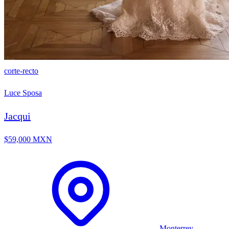
corte-recto
Luce Sposa
Jacqui
$59,000 MXN
Monterrey