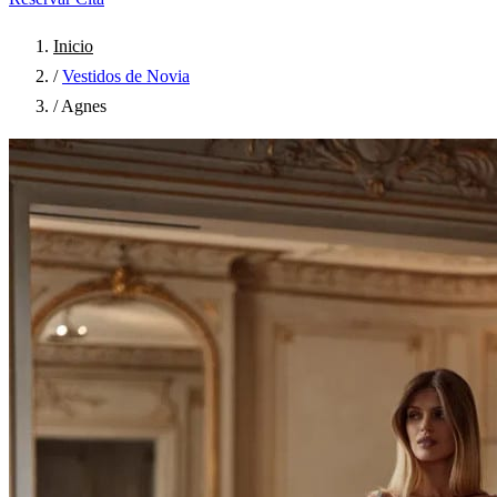
Inicio
/
Vestidos de Novia
/
Agnes