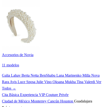
Accesorios de Novia
11 modelos
Galia Lahav
Berta
Netta BenShabu
Lana Marinenko
Milla Nova
Rara Avis
Luce Sposa
Julie Vino
Oksana Mukha
Tina Valerdi
Ver
Todos →
Cita Básica
Experiencia VIP
Couture Privée
Ciudad de México
Monterrey
Cancún
Houston
Guadalajara